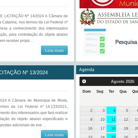
 LICITAÇÃO Nº 14/2024 A Câmara de
a Catarina, nos termos da Lei Federal nº
, leva a conhecimento dos interessados
ação, para contratação do objeto abaixo
em receber propo ...
Leia mais
Agenda
ITAÇÃO Nº 13/2024
Agosto
2026
Dom
Seg
Ter
Qua
Qui
24 A Câmara de Municipal de Ilhota,
ermos da Lei Federal nº 14.133/2021,
2
3
4
5
imento dos interessados que fará realizar
atação do objeto abaixo especificado e
9
10
11
12
1
ostas adicionais de eve ...
16
17
18
19
2
Leia mais
23
24
25
26
2