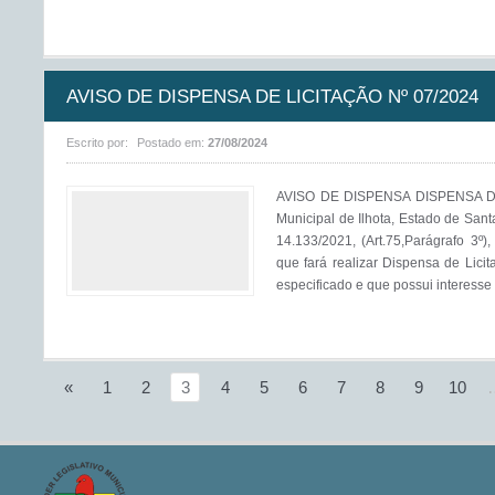
AVISO DE DISPENSA DE LICITAÇÃO Nº 07/2024
Escrito por:
Postado em:
27/08/2024
AVISO DE DISPENSA DISPENSA DE
Municipal de Ilhota, Estado de Sant
14.133/2021, (Art.75,Parágrafo 3º)
que fará realizar Dispensa de Licit
especificado e que possui interesse 
«
1
2
3
4
5
6
7
8
9
10