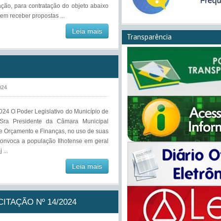
ação, para contratação do objeto abaixo
em receber propostas ...
Leia mais
Transparência
024
 O Poder Legislativo do Município de
 Sra Presidente da Câmara Municipal
 Orçamento e Finanças, no uso de suas
 convoca a população Ilhotense em geral
...
Leia mais
ITAÇÃO Nº 14/2024