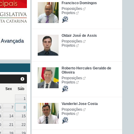
Francisco Domingos
Proposições
Projetos
Oldair José de Assis
Proposições
Projetos
Roberto Hercules Geraldo de
Oliveira
Proposições
Projetos
Sex
Sáb
1
Vanderlei Jose Costa
6
7
8
Proposições
Projetos
3
14
15
0
21
22
7
28
29