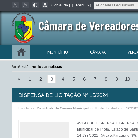
Conteúdo [1]
Menu [2]
Câmara de Vereadores
MUNICÍPIO
CÂMARA
VERE
Você está em:
Todas notícias
«
1
2
3
4
5
6
7
8
9
10
DISPENSA DE LICITAÇÃO Nº 15/2024
Escrito por:
Presidente da Camara Municipal de Ilhota
Postado em:
12/11/2
AVISO DE DISPENSA DISPENSA DE
Municipal de Ilhota, Estado de Sant
14.133/2021, (Art.75,Parágrafo 3º)