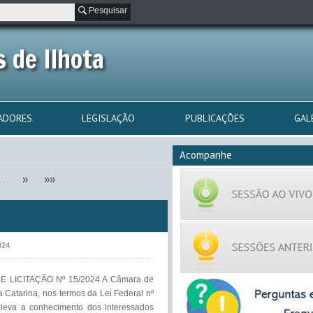
Pesquisar
 de Ilhota
ADORES
LEGISLAÇÃO
PUBLICAÇÕES
GAL
Acompanhe
…
»
»»
024
 LICITAÇÃO Nº 15/2024 A Câmara de
a Catarina, nos termos da Lei Federal nº
, leva a conhecimento dos interessados