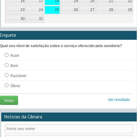
16
17
18
19
20
21
22
23
24
25
26
27
28
29
30
31
Enquete
Qual seu nível de satisfação sobre o serviço oferecido pela ouvidoria?
Ruim
Bom
Razoável
Ótimo
Ver resultado
Votar
Notícias da Câmara