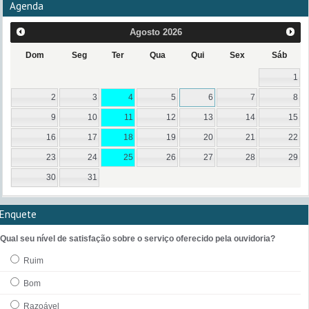
Agenda
Agosto
2026
Dom
Seg
Ter
Qua
Qui
Sex
Sáb
1
2
3
4
5
6
7
8
9
10
11
12
13
14
15
16
17
18
19
20
21
22
23
24
25
26
27
28
29
30
31
Enquete
Qual seu nível de satisfação sobre o serviço oferecido pela ouvidoria?
Ruim
Bom
Razoável