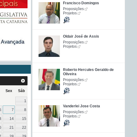
Francisco Domingos
Proposições
Projetos
Oldair José de Assis
Proposições
Projetos
Roberto Hercules Geraldo de
Oliveira
Proposições
Projetos
Sex
Sáb
1
Vanderlei Jose Costa
6
7
8
Proposições
Projetos
3
14
15
0
21
22
7
28
29