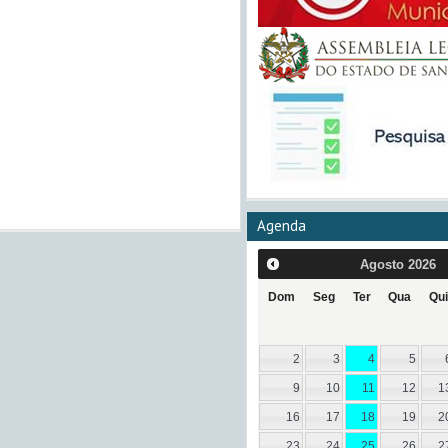
Agenda
Agosto
2026
Dom
Seg
Ter
Qua
Qui
2
3
4
5
9
10
11
12
1
16
17
18
19
2
23
24
25
26
2