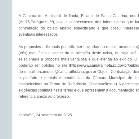
A Câmara de Municipal de Ilhota, Estado de Santa Catarina, nos t
(Art.75,Parágrafo 3º), leva a conhecimento dos interessados que far
contratação do objeto abaixo especificado e que possui interess
eventuais interessados. 

As propostas adicionais poderão ser enviadas no e-mail: orcamento@c
(três) dias úteis a contar da publicação deste aviso, ou seja, at
selecionada a proposta mais vantajosa e que atenda ao exigido. O 
poderão ser obtidas no site (
https://www.camarailhota.sc.gov.br/publ
do e-mail: orcamento@camarailhota.sc.gov.br Objeto: Contratação de 
o plenário e demais dependências da Câmara Municipal de Ilhot
estabelecidas no Termo de Referência. Observações: a) A participaç
exigências contidas neste termo e que apresentem a documentação sol
referência anexo ao processo. 

Ilhota/SC, 24 setembro de 2025. 
