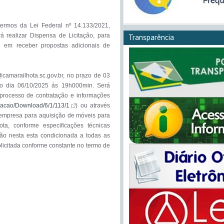
ermos da Lei Federal nº 14.133/2021, 
á realizar Dispensa de Licitação, para 
Transparência
e em receber propostas adicionais de 
amarailhota.sc.gov.br, no prazo de 03 
é o dia 06/10/2025 ás 19h000min. Será 
processo de contratação e informações 
icacao/Download/6/1/113/1
) ou através 
empresa para aquisição de móveis para 
a, conforme especificações técnicas 
ão nesta esta condicionada a todas as 
icitada conforme constante no termo de 