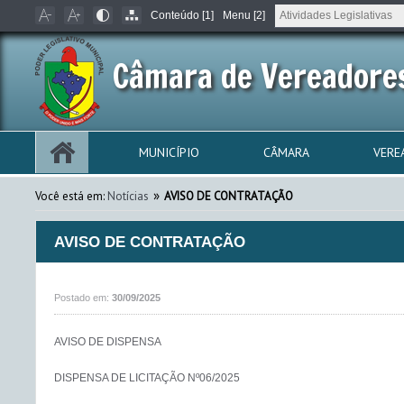
Conteúdo [1]
Menu [2]
Câmara de Vereadores
MUNICÍPIO
CÂMARA
VERE
»
Você está em:
Notícias
AVISO DE CONTRATAÇÃO
AVISO DE CONTRATAÇÃO
Postado em:
30/09/2025
AVISO DE DISPENSA 

DISPENSA DE LICITAÇÃO Nº06/2025
