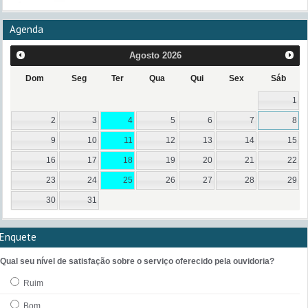
Agenda
Agosto
2026
Dom
Seg
Ter
Qua
Qui
Sex
Sáb
1
2
3
4
5
6
7
8
9
10
11
12
13
14
15
16
17
18
19
20
21
22
23
24
25
26
27
28
29
30
31
Enquete
Qual seu nível de satisfação sobre o serviço oferecido pela ouvidoria?
Ruim
Bom